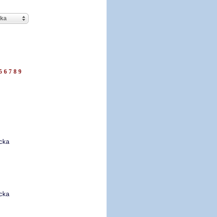
cka
5
6
7
8
9
ecka
ecka