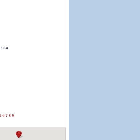
vecka
5
6
7
8
9