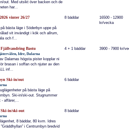
n/out. Med utsikt över backen och de
eten har...
2026 vinter 26/27
8 bäddar
16500 - 12900
kr/vecka
r på bästa läge i Söderbyn uppe på
målad vit invändigt i kök och allrum,
la och f...
 Fjällvandring Bastu
4 + 1 bäddar
3900 - 7900 kr/v
jätervålen, Idre, Dalarna
 av Dalarnas högsta pister kopplar ni
för brasan i soffan och njuter av den
L inf...
yn Ski-in/out
6 bäddar
larna
uglägenheter på bästa läge på
rumbyn. Ski-in/ski-out. Stugnummer
 - affärer,...
 Ski-in/ski-out
8 bäddar
larna
lägenhet, 8 bäddar, 80 kvm. Idres
 ”Gräddhyllan” i Centrumbyn bredvid