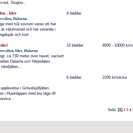
i-out. Stugnu...
len , Idre
4 bäddar
tervålen, Dalarna
ga med två sovrum varav ett har
är välutrustad och har veranda i
ängdspår och kort...
sikt!
10 bäddar
4000 - 10000 kr/
ätervålen, Idre, Dalarna
högt, ca 730 meter över havet, vackert
ellan Dalarna och Härjedalen.
drefjällen,...
6 bäddar
2200 kr/vecka
 upplevelse i Grövelsjöfjällen.
er i Huskläppen med bra läge till
ervice...
Sida:
[1]
2
3
4