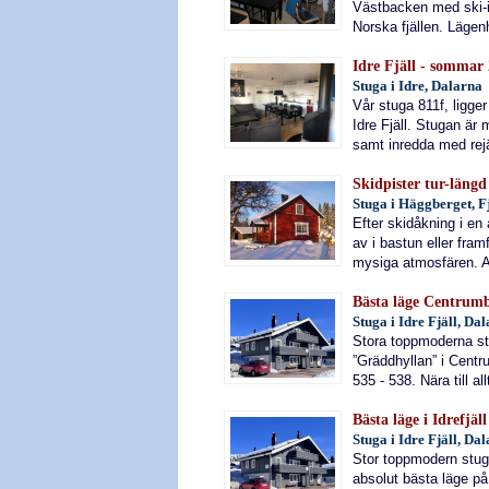
Västbacken med ski-i
Norska fjällen. Lägenh
Idre Fjäll - sommar 
Stuga i Idre, Dalarna
Vår stuga 811f, ligge
Idre Fjäll. Stugan är 
samt inredda med rejä
Skidpister tur-längd
Stuga i Häggberget, F
Efter skidåkning i en
av i bastun eller fram
mysiga atmosfären. AL
Bästa läge Centrumb
Stuga i Idre Fjäll, Da
Stora toppmoderna st
”Gräddhyllan” i Cent
535 - 538. Nära till allt
Bästa läge i Idrefjäll
Stuga i Idre Fjäll, Da
Stor toppmodern stug
absolut bästa läge på