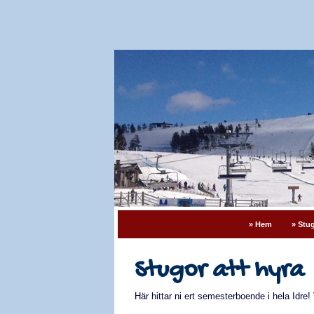
» Hem
» Stug
Stugor att hyra
Här hittar ni ert semesterboende i hela Idre!