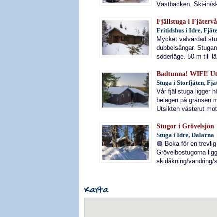
Västbacken. Ski-in/sk
Fjällstuga i Fjätervå
Fritidshus i Idre, Fjä
Mycket välvårdad stu
dubbelsängar. Stugan 
söderläge. 50 m till l
Badtunna! WIFI! Ut
Stuga i Storfjäten, Fj
Vår fjällstuga ligger 
belägen på gränsen m
Utsikten västerut mot I
Stugor i Grövelsjön
Stuga i Idre, Dalarna
🟢 Boka för en trevlig
Grövelbostugorna ligg
skidåkning/vandring/s
Karta