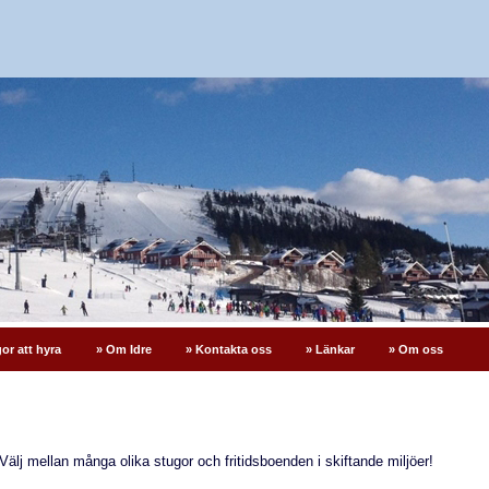
or att hyra
» Om Idre
» Kontakta oss
» Länkar
» Om oss
 Välj mellan många olika stugor och fritidsboenden i skiftande miljöer!