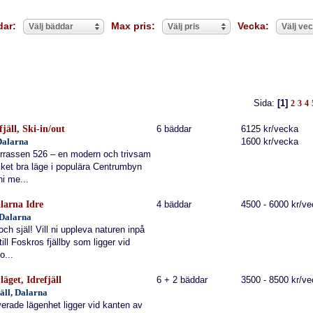
dar:
Max pris:
Vecka:
Välj bäddar
Välj pris
Välj ve
Sida:
[1]
2
3
4
jäll, Ski-in/out
6 bäddar
6125 kr/vecka
 Dalarna
1600 kr/vecka
terrassen 526 – en modern och trivsam
ket bra läge i populära Centrumbyn
ni me...
alarna Idre
4 bäddar
4500 - 6000 kr/v
 Dalarna
ch själ! Vill ni uppleva naturen inpå
ill Foskros fjällby som ligger vid
o...
äget, Idrefjäll
6 + 2 bäddar
3500 - 8500 kr/v
jäll, Dalarna
verade lägenhet ligger vid kanten av