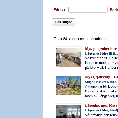
Fritext:
Bäd
Sök Stugor
Totalt 84 stugannonser i databasen.
Mysig lägenhet Idre f
Lägenhet i Idre fjäll,
Välkommen till Fjäll
lägenhet med ett myc
på Idre Fjäll. Här bor 
Mysig fjällstuga i D
Stuga i Foskros, Idre,
Avkoppling för kropp o
knutarna skall ni åka t
foten av Långfjället, n
Lägenhet med bästa l
Lägenhet i Idre, Idref
Vår trevliga och reno