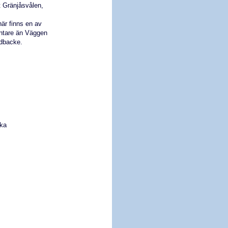
et Gränjåsvålen,
här finns en av
ntare än Väggen
idbacke.
cka