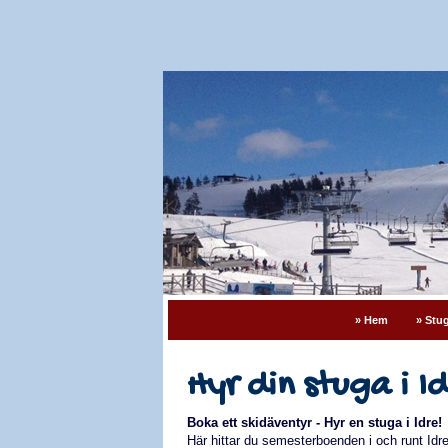
» Hem
» Stug
Hyr din stuga i Id
Boka ett skidäventyr - Hyr en stuga i Idre!
Här hittar du semesterboenden i och runt Idre