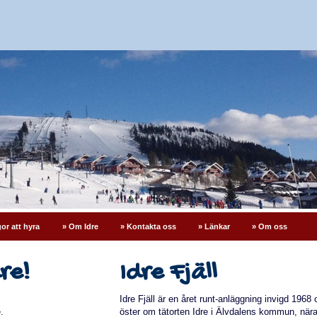
or att hyra
» Om Idre
» Kontakta oss
» Länkar
» Om oss
re!
Idre Fjäll
Idre Fjäll är en året runt-anläggning invigd 196
.
öster om tätorten Idre i Älvdalens kommun, när