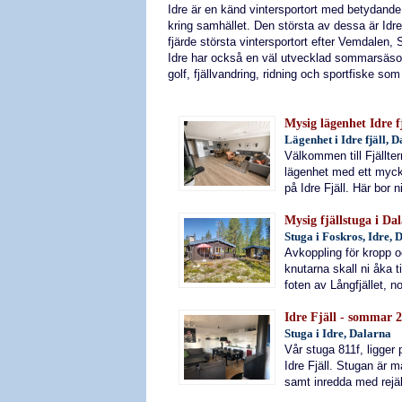
Idre är en känd vintersportort med betydande 
kring samhället. Den största av dessa är Idre 
fjärde största vintersportort efter Vemdalen,
Idre har också en väl utvecklad sommarsäso
golf, fjällvandring, ridning och sportfiske som 
Mysig lägenhet Idre fj
Lägenhet i Idre fjäll, 
Välkommen till Fjällt
lägenhet med ett myck
på Idre Fjäll. Här bor n
Mysig fjällstuga i Da
Stuga i Foskros, Idre, 
Avkoppling för kropp oc
knutarna skall ni åka ti
foten av Långfjället, n
Idre Fjäll - sommar 2
Stuga i Idre, Dalarna
Vår stuga 811f, ligger
Idre Fjäll. Stugan är m
samt inredda med rejäl