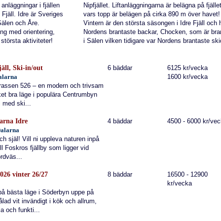
anläggningar i fjällen
Nipfjället. Liftanläggningarna är belägna på fjäll
Fjäll. Idre är Sveriges
vars topp är belägen på cirka 890 m över havet!
 Sälen och Åre.
Vintern är den största säsongen i Idre Fjäll och 
ng med orientering,
Nordens brantaste backar, Chocken, som är bra
största aktiviteter!
i Sälen vilken tidigare var Nordens brantaste sk
äll, Ski-in/out
6 bäddar
6125 kr/vecka
Dalarna
1600 kr/vecka
errassen 526 – en modern och trivsam
et bra läge i populära Centrumbyn
i med ski...
larna Idre
4 bäddar
4500 - 6000 kr/ve
Dalarna
h själ! Vill ni uppleva naturen inpå
ll Foskros fjällby som ligger vid
ordväs...
026 vinter 26/27
8 bäddar
16500 - 12900
kr/vecka
 på bästa läge i Söderbyn uppe på
ålad vit invändigt i kök och allrum,
a och funkti...