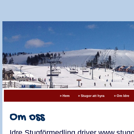
» Hem
» Stugor att hyra
» Om Idre
Om oss
Idre Stugförmedling driver www.stugor