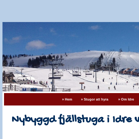
» Hem
» Stugor att hyra
» Om Idre
Nybyggd fjällstuga i Idre v