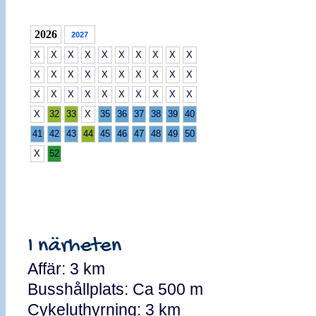
2026
2027
X
X
X
X
X
X
X
X
X
X
X
X
X
X
X
X
X
X
X
X
X
X
X
X
X
X
X
X
X
X
X
32
33
X
35
36
37
38
39
40
41
42
43
44
45
46
47
48
49
50
X
52
I närheten
Affär: 3 km
Busshållplats: Ca 500 m
Cykeluthyrning: 3 km