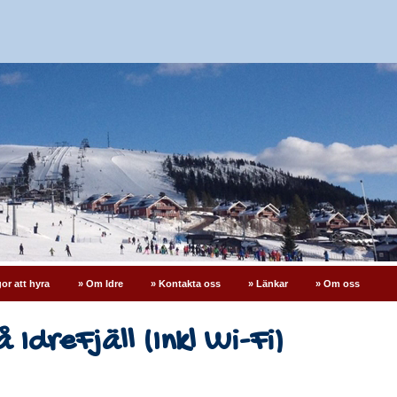
or att hyra
» Om Idre
» Kontakta oss
» Länkar
» Om oss
 IdreFjäll (Inkl Wi-Fi)