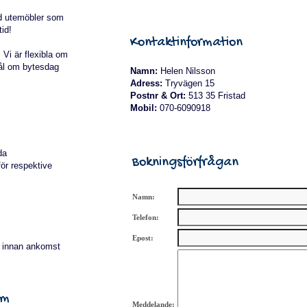
ed utemöbler som
id!
Kontaktinformation
Vi är flexibla om
mål om bytesdag
Namn:
Helen Nilsson
Adress:
Tryvägen 15
Postnr & Ort:
513 35 Fristad
Mobil:
070-6090918
da
Bokningsförfrågan
ör respektive
Namn:
Telefon:
Epost:
d innan ankomst
um
Meddelande: