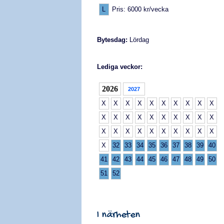
L
Pris: 6000 kr/vecka
Bytesdag:
Lördag
Lediga veckor:
2026
2027
X
X
X
X
X
X
X
X
X
X
X
X
X
X
X
X
X
X
X
X
X
X
X
X
X
X
X
X
X
X
X
32
33
34
35
36
37
38
39
40
41
42
43
44
45
46
47
48
49
50
51
52
I närheten