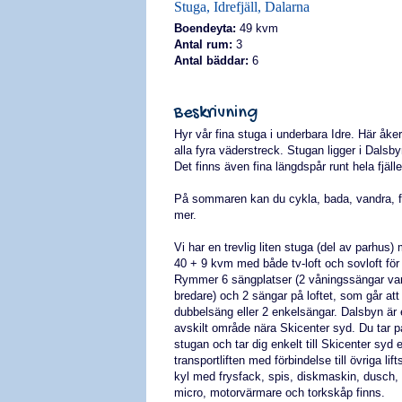
Stuga, Idrefjäll, Dalarna
Boendeyta:
49 kvm
Antal rum:
3
Antal bäddar:
6
Beskrivning
Hyr vår fina stuga i underbara Idre. Här åker
alla fyra väderstreck. Stugan ligger i Dalsby
Det finns även fina längdspår runt hela fjälle
På sommaren kan du cykla, bada, vandra, 
mer.
Vi har en trevlig liten stuga (del av parhus
40 + 9 kvm med både tv-loft och sovloft för 
Rymmer 6 sängplatser (2 våningssängar va
bredare) och 2 sängar på loftet, som går at
dubbelsäng eller 2 enkelsängar. Dalsbyn är 
avskilt område nära Skicenter syd. Du tar p
stugan och tar dig enkelt till Skicenter syd el
transportliften med förbindelse till övriga lif
kyl med frysfack, spis, diskmaskin, dusch,
micro, motorvärmare och torkskåp finns.