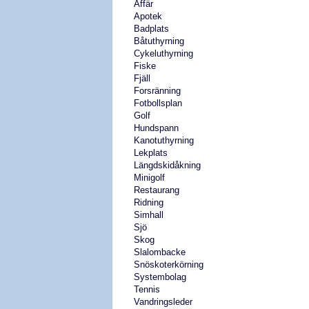
Affär
Apotek
Badplats
Båtuthyrning
Cykeluthyrning
Fiske
Fjäll
Forsränning
Fotbollsplan
Golf
Hundspann
Kanotuthyrning
Lekplats
Längdskidåkning
Minigolf
Restaurang
Ridning
Simhall
Sjö
Skog
Slalombacke
Snöskoterkörning
Systembolag
Tennis
Vandringsleder