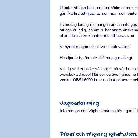
Utanför stugan finns en stor härlig altan m
går lika bra att njuta av sommar- som vintert
Bytesdag lördagar om ingen annan info ges. 
stugan är ledig, så om ni har andra önske
eller tider så tveka inte med att höra av er!
Vi hyr ut stugan inklusive el och vatten.
Husdjur är tyvärr inte tillåtna p.g.a allergi.
Vill du se fler bilder så kika in på vår hemsi
www.bokaidre.se! Här ser du även priserna f
vecka. OBS! 6000 kr är endast prisexempel
Vägbeskrivning
Information och vägbeskrivning fås i god ti
Priser och tillgänglighetsdat