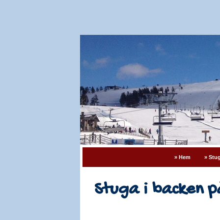
» Hem
» Stug
Stuga i backen på