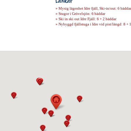
Länkar
» Mysig lägenhet Idre fjäll, Ski-in/out: 6 bädda
» Stugor i Grövelsjön: 6 bäddar
» Ski in ski out Idre Fjäll: 6 + 2 bäddar
» Nybyggd fjällstuga i Idre vid pist/längd: 8 + 