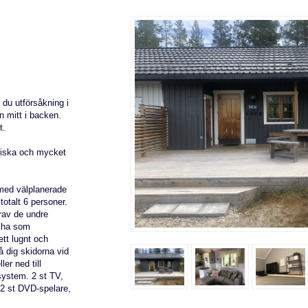
 du utförsåkning i
n mitt i backen.
t.
fiska och mycket
) med välplanerade
totalt 6 personer.
rav de undre
t ha som
ett lugnt och
å dig skidorna vid
ler ned till
tsystem. 2 st TV,
 2 st DVD-spelare,