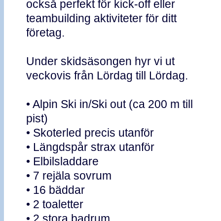
också perfekt för kick-off eller
teambuilding aktiviteter för ditt
företag.
Under skidsäsongen hyr vi ut
veckovis från Lördag till Lördag.
• Alpin Ski in/Ski out (ca 200 m till
pist)
• Skoterled precis utanför
• Längdspår strax utanför
• Elbilsladdare
• 7 rejäla sovrum
• 16 bäddar
• 2 toaletter
• 2 stora badrum