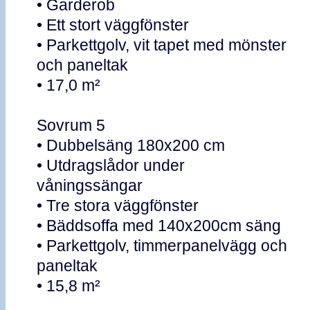
• Garderob
• Ett stort väggfönster
• Parkettgolv, vit tapet med mönster
och paneltak
• 17,0 m²
Sovrum 5
• Dubbelsäng 180x200 cm
• Utdragslådor under
våningssängar
• Tre stora väggfönster
• Bäddsoffa med 140x200cm säng
• Parkettgolv, timmerpanelvägg och
paneltak
• 15,8 m²