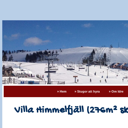
» Hem
» Stugor att hyra
» Om Idre
Villa Himmelfjäll (276m² ski