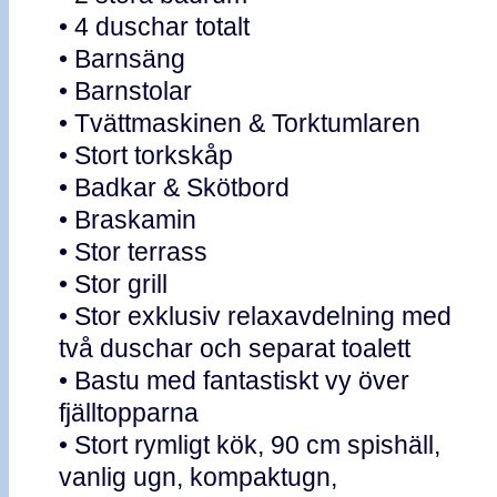
• 4 duschar totalt
• Barnsäng
• Barnstolar
• Tvättmaskinen & Torktumlaren
• Stort torkskåp
• Badkar & Skötbord
• Braskamin
• Stor terrass
• Stor grill
• Stor exklusiv relaxavdelning med
två duschar och separat toalett
• Bastu med fantastiskt vy över
fjälltopparna
• Stort rymligt kök, 90 cm spishäll,
vanlig ugn, kompaktugn,