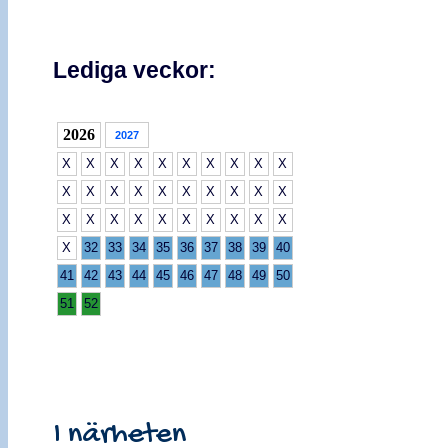
Lediga veckor:
2026
2027
X
X
X
X
X
X
X
X
X
X
X
X
X
X
X
X
X
X
X
X
X
X
X
X
X
X
X
X
X
X
X
32
33
34
35
36
37
38
39
40
41
42
43
44
45
46
47
48
49
50
51
52
I närheten