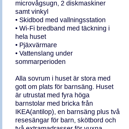
microvågsugn, 2 diskmaskiner
samt vinkyl
• Skidbod med vallningsstation
• Wi-Fi bredband med täckning i
hela huset
• Pjäxvärmare
• Vattenslang under
sommarperioden
Alla sovrum i huset är stora med
gott om plats för barnsäng. Huset
är utrustat med fyra höga
barnstolar med bricka från
IKEA(antilop), en barnsäng plus två
resesängar för barn, skötbord och
två extramadrasser för vuxna.