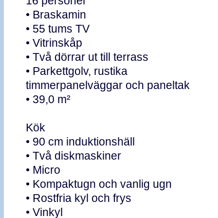
16 personer
• Braskamin
• 55 tums TV
• Vitrinskåp
• Två dörrar ut till terrass
• Parkettgolv, rustika
timmerpanelväggar och paneltak
• 39,0 m²
Kök
• 90 cm induktionshäll
• Två diskmaskiner
• Micro
• Kompaktugn och vanlig ugn
• Rostfria kyl och frys
• Vinkyl