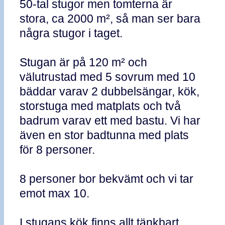
50-tal stugor men tomterna är
stora, ca 2000 m², så man ser bara
några stugor i taget.
Stugan är på 120 m² och
välutrustad med 5 sovrum med 10
bäddar varav 2 dubbelsängar, kök,
storstuga med matplats och två
badrum varav ett med bastu. Vi har
även en stor badtunna med plats
för 8 personer.
8 personer bor bekvämt och vi tar
emot max 10.
I stugans kök finns allt tänkbart