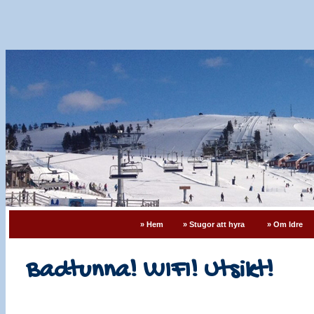
» Hem
» Stugor att hyra
» Om Idre
Badtunna! WIFI! Utsikt!